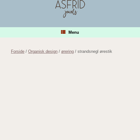
Gå
til
indhold
Menu
Forside
/
Organisk design
/
ørering
/ strandsnegl ørestik