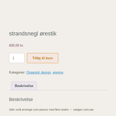
strandsnegl ørestik
600,00
kr.
strandsnegl
Tilføj til kurv
ørestik
antal
Kategorier:
Organisk design
,
ørering
Beskrivelse
Beskrivelse
Sølv små øreringe som passer med flere andre – sælges som par