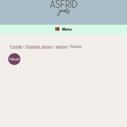
Gå
til
indhold
Menu
Forside
/
Organisk design
/
ørering
/ Rokker
Tilbud!