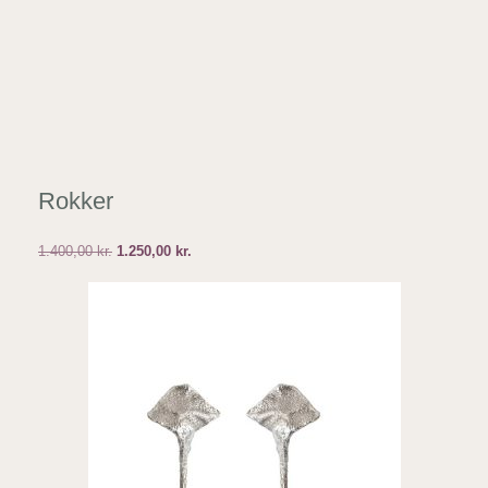
Rokker
Den
Den
1.400,00
kr.
1.250,00
kr.
oprindelige
aktuelle
pris
pris
var:
er:
1.400,00 kr..
1.250,00 kr..