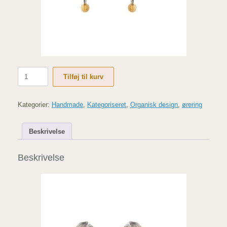
Rokker
Tilføj til kurv
antal
Kategorier:
Handmade
,
Kategoriseret
,
Organisk design
,
ørering
Beskrivelse
Beskrivelse