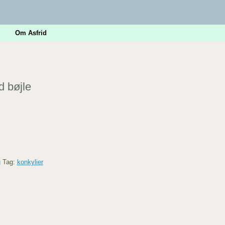
Om Asfrid
d bøjle
g
Tag:
konkylier