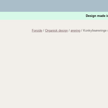
Gå
til
indhold
Design made i
Forside
/
Organisk design
/
ørering
/ Konkylieøreringe