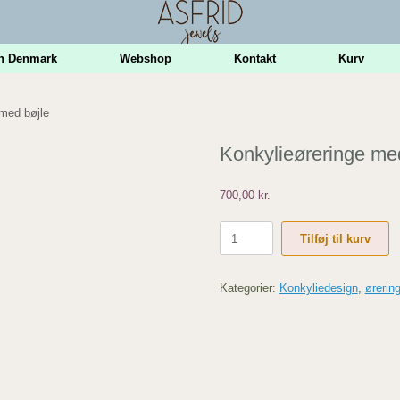
n Denmark
Webshop
Kontakt
Kurv
 med bøjle
Konkylieøreringe me
700,00
kr.
Konkylieøreringe
Tilføj til kurv
med
bøjle
antal
Kategorier:
Konkyliedesign
,
ørerin