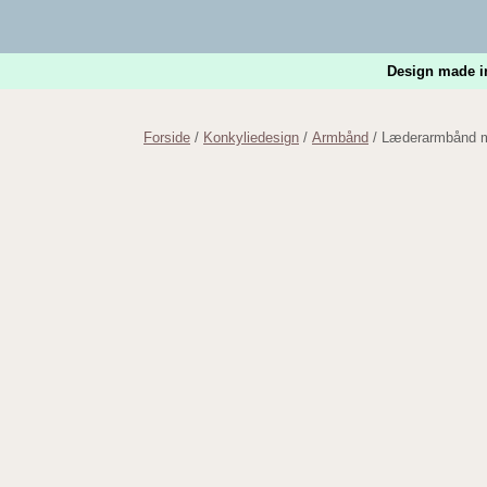
Gå
til
indhold
Design made i
Forside
/
Konkyliedesign
/
Armbånd
/ Læderarmbånd m