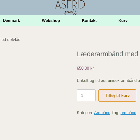
n Denmark
Webshop
Kontakt
Kurv
ed sølvlås
Læderarmbånd med 
650,00
kr.
Enkelt og tidløst unisex armbånd 
Læderarmbånd
Tilføj til kurv
med
sølvlås
antal
Kategori:
Armbånd
Tag:
armbånd