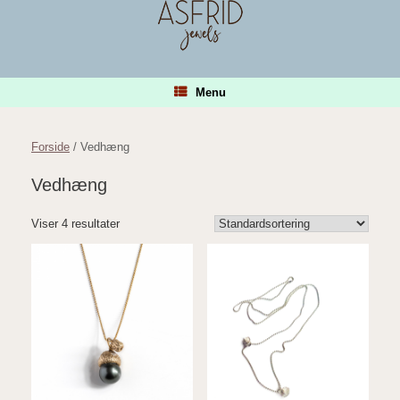
Gå
til
indhold
Menu
Forside
/ Vedhæng
Vedhæng
Viser 4 resultater