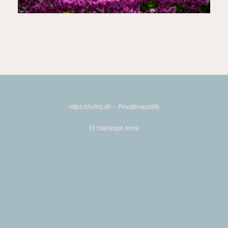
https://Asfrid.dk
Privatlivspolitik
Et
SiteOrigin
tema