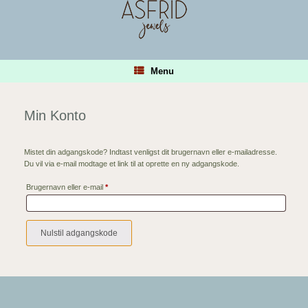
Gå
til
indhold
Menu
Min Konto
Mistet din adgangskode? Indtast venligst dit brugernavn eller e-mailadresse.
Du vil via e-mail modtage et link til at oprette en ny adgangskode.
Påkrævet
Brugernavn eller e-mail
*
Nulstil adgangskode