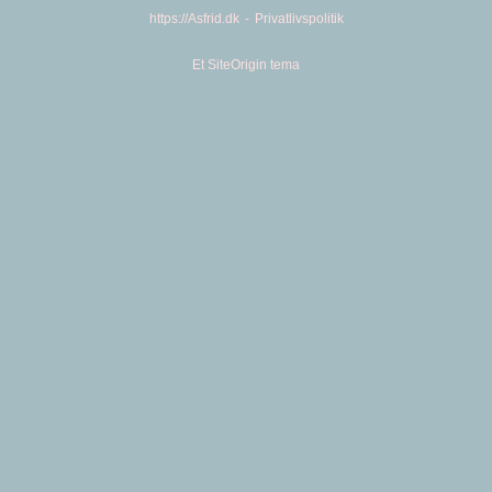
https://Asfrid.dk
Privatlivspolitik
Et
SiteOrigin
tema