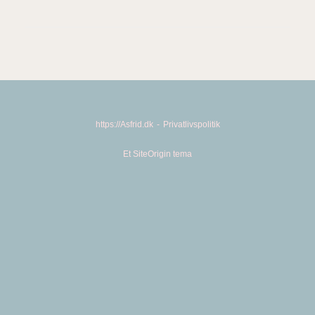
https://Asfrid.dk
Privatlivspolitik
Et
SiteOrigin
tema