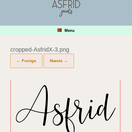
Gå
til
indhold
Menu
cropped-AsfridX-3.png
← Forrige
Næste →