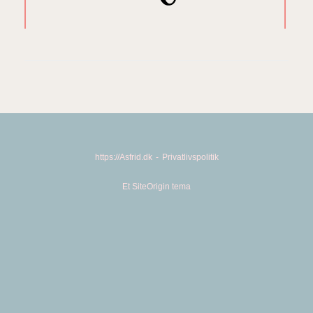
https://Asfrid.dk
Privatlivspolitik
Et
SiteOrigin
tema