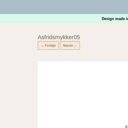
Gå
til
indhold
Design made i
Asfridsmykker05
← Forrige
Næste →