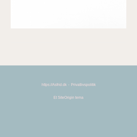
https://Asfrid.dk
Privatlivspolitik
Et
SiteOrigin
tema