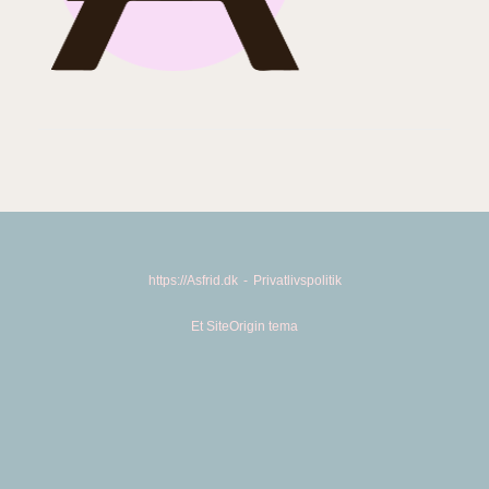
https://Asfrid.dk
Privatlivspolitik
Et
SiteOrigin
tema