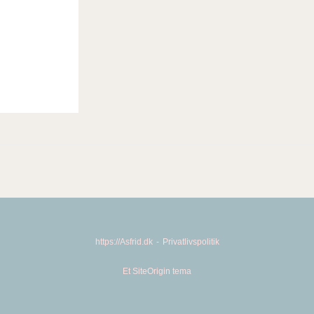
https://Asfrid.dk
Privatlivspolitik
Et
SiteOrigin
tema