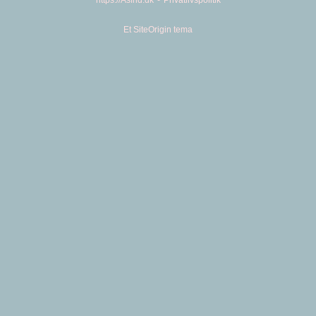
https://Asfrid.dk
Privatlivspolitik
Et
SiteOrigin
tema