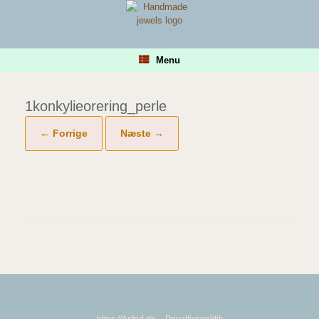
Gå
til
indhold
Menu
1konkylieorering_perle
← Forrige
Næste →